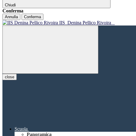
Chiudi
Conferma
Annulla
Conferma
IIS
Denina Pellico Rivoira
close
Scuola
Panoramica