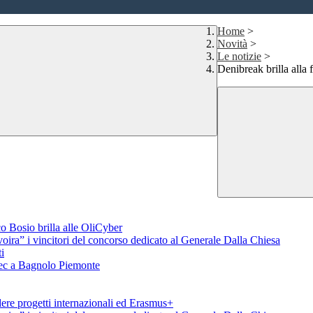
Home
>
Novità
>
Le notizie
>
Denibreak brilla alla f
o Bosio brilla alle OliCyber
voira” i vincitori del concorso dedicato al Generale Dalla Chiesa
i
aTec a Bagnolo Piemonte
ere progetti internazionali ed Erasmus+