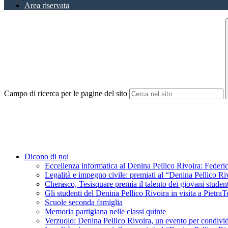
Area riservata
Campo di ricerca per le pagine del sito
Dicono di noi
Eccellenza informatica al Denina Pellico Rivoira: Federic
Legalità e impegno civile: premiati al “Denina Pellico Ri
Cherasco, Tesisquare premia il talento dei giovani student
Gli studenti del Denina Pellico Rivoira in visita a Pietr
Scuole seconda famiglia
Memoria partigiana nelle classi quinte
Verzuolo: Denina Pellico Rivoira, un evento per condivid