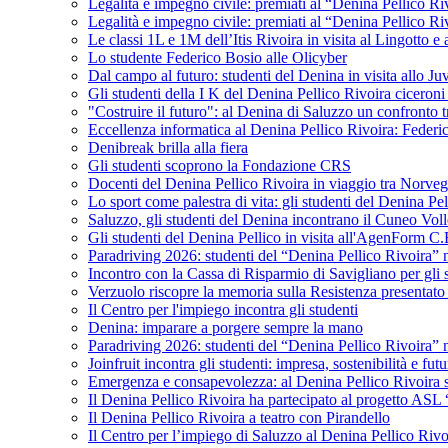
Legalità e impegno civile: premiati al “Denina Pellico Ri
Legalità e impegno civile: premiati al “Denina Pellico Ri
Le classi 1L e 1M dell’Itis Rivoira in visita al Lingotto 
Lo studente Federico Bosio alle Olicyber
Dal campo al futuro: studenti del Denina in visita allo J
Gli studenti della I K del Denina Pellico Rivoira ciceroni
"Costruire il futuro": al Denina di Saluzzo un confronto 
Eccellenza informatica al Denina Pellico Rivoira: Federic
Denibreak brilla alla fiera
Gli studenti scoprono la Fondazione CRS
Docenti del Denina Pellico Rivoira in viaggio tra Norveg
Lo sport come palestra di vita: gli studenti del Denina P
Saluzzo, gli studenti del Denina incontrano il Cuneo Vol
Gli studenti del Denina Pellico in visita all'AgenForm C.
Paradriving 2026: studenti del “Denina Pellico Rivoira” ne
Incontro con la Cassa di Risparmio di Savigliano per gli 
Verzuolo riscopre la memoria sulla Resistenza presentato 
Il Centro per l'impiego incontra gli studenti
Denina: imparare a porgere sempre la mano
Paradriving 2026: studenti del “Denina Pellico Rivoira” ne
Joinfruit incontra gli studenti: impresa, sostenibilità e fut
Emergenza e consapevolezza: al Denina Pellico Rivoira si 
Il Denina Pellico Rivoira ha partecipato al progetto AS
Il Denina Pellico Rivoira a teatro con Pirandello
Il Centro per l’impiego di Saluzzo al Denina Pellico Rivo