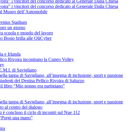
voira” i vincitori del concorso dedicato al Generale Dalla Chiesa
voira” i vincitori del concorso dedicato al Generale Dalla Chiesa
e al Museo dell’Automobile
uventus Stadium
 per un giorno
tra scuola e mondo del lavoro
o Bosio brilla alle OliCyber
ia e Irlanda
ellico Rivoira incontrano la Cuneo Volley
ley
E.M.I. di Savigliano
lla tappa di Savigliano, all’insegna di inclusione, sport e passione
studenti del Denina Pellico Rivoira di Saluzzo
il libro “Mio nonno era partigiano”
lla tappa di Savigliano, all’insegna di inclusione, sport e passione
uro al centro del dialogo
è concluso il ciclo di incontri sul Nue 112
L “Porgi una mano”
ira