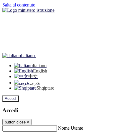
Salta al contenuto
Italiano
Italiano
English
中文
عربى
Shqiptare
Accedi
Accedi
button close
×
Nome Utente