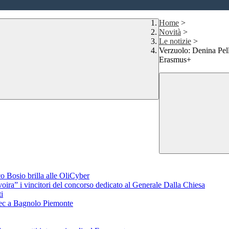
Home
>
Novità
>
Le notizie
>
Verzuolo: Denina Pell
Erasmus+
o Bosio brilla alle OliCyber
voira” i vincitori del concorso dedicato al Generale Dalla Chiesa
i
aTec a Bagnolo Piemonte