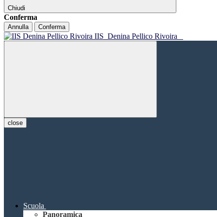
Chiudi
Conferma
Annulla
Conferma
IIS
Denina Pellico Rivoira
close
Scuola
Panoramica