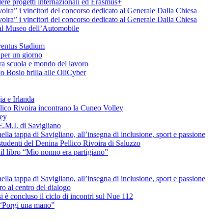
ere progetti internazionali ed Erasmus+
voira” i vincitori del concorso dedicato al Generale Dalla Chiesa
voira” i vincitori del concorso dedicato al Generale Dalla Chiesa
e al Museo dell’Automobile
uventus Stadium
 per un giorno
tra scuola e mondo del lavoro
o Bosio brilla alle OliCyber
ia e Irlanda
ellico Rivoira incontrano la Cuneo Volley
ley
E.M.I. di Savigliano
lla tappa di Savigliano, all’insegna di inclusione, sport e passione
studenti del Denina Pellico Rivoira di Saluzzo
il libro “Mio nonno era partigiano”
lla tappa di Savigliano, all’insegna di inclusione, sport e passione
uro al centro del dialogo
è concluso il ciclo di incontri sul Nue 112
L “Porgi una mano”