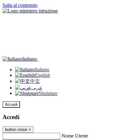
Salta al contenuto
Italiano
Italiano
English
中文
عربى
Shqiptare
Accedi
Accedi
button close
×
Nome Utente