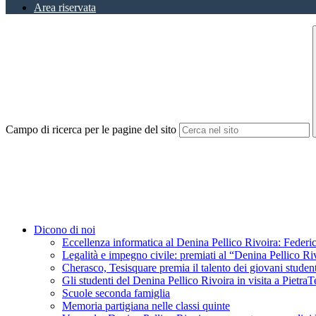
Area riservata
Campo di ricerca per le pagine del sito
Dicono di noi
Eccellenza informatica al Denina Pellico Rivoira: Federic
Legalità e impegno civile: premiati al “Denina Pellico Ri
Cherasco, Tesisquare premia il talento dei giovani student
Gli studenti del Denina Pellico Rivoira in visita a Pietr
Scuole seconda famiglia
Memoria partigiana nelle classi quinte