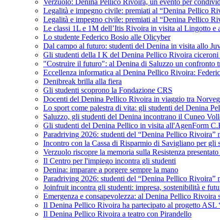
Verzuolo: Denina Pellico Rivoira, un evento per condivid
Legalità e impegno civile: premiati al “Denina Pellico Ri
Legalità e impegno civile: premiati al “Denina Pellico Ri
Le classi 1L e 1M dell’Itis Rivoira in visita al Lingotto 
Lo studente Federico Bosio alle Olicyber
Dal campo al futuro: studenti del Denina in visita allo J
Gli studenti della I K del Denina Pellico Rivoira ciceroni
"Costruire il futuro": al Denina di Saluzzo un confronto 
Eccellenza informatica al Denina Pellico Rivoira: Federic
Denibreak brilla alla fiera
Gli studenti scoprono la Fondazione CRS
Docenti del Denina Pellico Rivoira in viaggio tra Norveg
Lo sport come palestra di vita: gli studenti del Denina P
Saluzzo, gli studenti del Denina incontrano il Cuneo Vol
Gli studenti del Denina Pellico in visita all'AgenForm C.
Paradriving 2026: studenti del “Denina Pellico Rivoira” ne
Incontro con la Cassa di Risparmio di Savigliano per gli 
Verzuolo riscopre la memoria sulla Resistenza presentato 
Il Centro per l'impiego incontra gli studenti
Denina: imparare a porgere sempre la mano
Paradriving 2026: studenti del “Denina Pellico Rivoira” ne
Joinfruit incontra gli studenti: impresa, sostenibilità e fut
Emergenza e consapevolezza: al Denina Pellico Rivoira si 
Il Denina Pellico Rivoira ha partecipato al progetto AS
Il Denina Pellico Rivoira a teatro con Pirandello