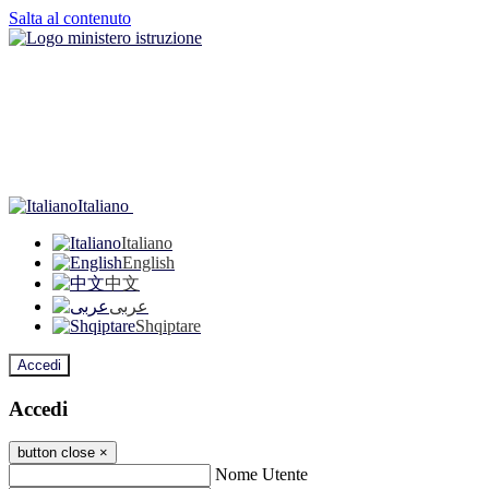
Salta al contenuto
Italiano
Italiano
English
中文
عربى
Shqiptare
Accedi
Accedi
button close
×
Nome Utente