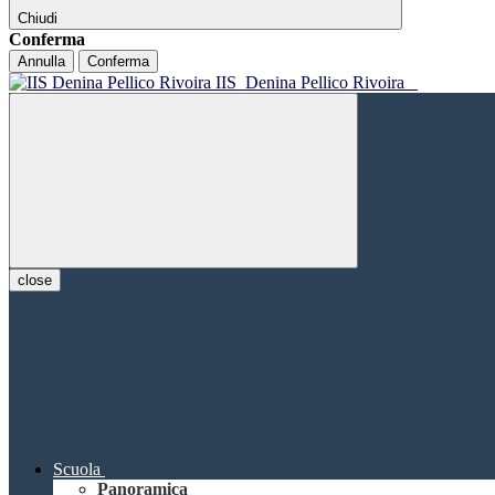
Chiudi
Conferma
Annulla
Conferma
IIS
Denina Pellico Rivoira
close
Scuola
Panoramica