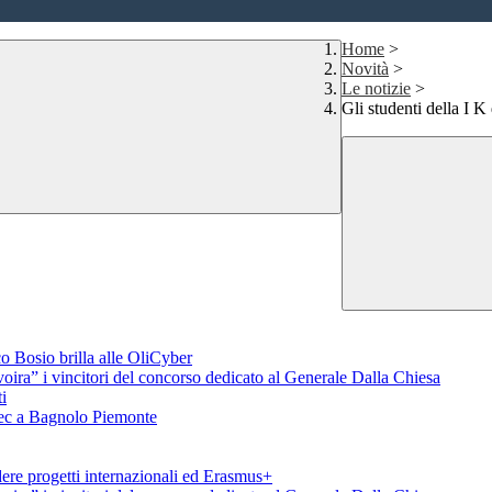
Home
>
Novità
>
Le notizie
>
Gli studenti della I K
o Bosio brilla alle OliCyber
voira” i vincitori del concorso dedicato al Generale Dalla Chiesa
i
aTec a Bagnolo Piemonte
ere progetti internazionali ed Erasmus+