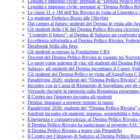
Legalità e impegno civile: premiati al “Denina Pellico Ri
Legalità e impegno civile: premiati al “Denina Pellico Ri
Le classi 1L e 1M dell’Itis Rivoira in visita al Lingotto 
Lo studente Federico Bosio alle Olicyber
Dal campo al futuro: studenti del Denina in visita allo J
Gli studenti della I K del Denina Pellico Rivoira ciceroni
"Costruire il futuro": al Denina di Saluzzo un confronto 
Eccellenza informatica al Denina Pellico Rivoira: Federic
Denibreak brilla alla fiera
Gli studenti scoprono la Fondazione CRS
Docenti del Denina Pellico Rivoira in viaggio tra Norveg
Lo sport come palestra di vita: gli studenti del Denina P
Saluzzo, gli studenti del Denina incontrano il Cuneo Vol
Gli studenti del Denina Pellico in visita all'AgenForm C.
Paradriving 2026: studenti del “Denina Pellico Rivoira” ne
Incontro con la Cassa di Risparmio di Savigliano per gli 
Verzuolo riscopre la memoria sulla Resistenza presentato 
Il Centro per l'impiego incontra gli studenti
Denina: imparare a porgere sempre la mano
Paradriving 2026: studenti del “Denina Pellico Rivoira” ne
Joinfruit incontra gli studenti: impresa, sostenibilità e fut
Emergenza e consapevolezza: al Denina Pellico Rivoira si 
Il Denina Pellico Rivoira ha partecipato al progetto AS
Il Denina Pellico Rivoira a teatro con Pirandello
Il Centro per l’impiego di Saluzzo al Denina Pellico Rivo