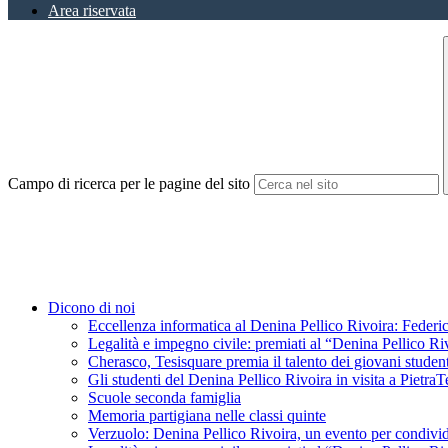
Area riservata
Campo di ricerca per le pagine del sito
Dicono di noi
Eccellenza informatica al Denina Pellico Rivoira: Federic
Legalità e impegno civile: premiati al “Denina Pellico Ri
Cherasco, Tesisquare premia il talento dei giovani student
Gli studenti del Denina Pellico Rivoira in visita a Pietr
Scuole seconda famiglia
Memoria partigiana nelle classi quinte
Verzuolo: Denina Pellico Rivoira, un evento per condivid