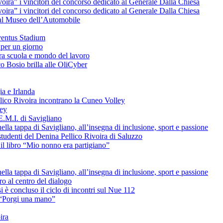
voira” i vincitori del concorso dedicato al Generale Dalla Chiesa
voira” i vincitori del concorso dedicato al Generale Dalla Chiesa
e al Museo dell’Automobile
uventus Stadium
 per un giorno
tra scuola e mondo del lavoro
o Bosio brilla alle OliCyber
ia e Irlanda
ellico Rivoira incontrano la Cuneo Volley
ley
E.M.I. di Savigliano
lla tappa di Savigliano, all’insegna di inclusione, sport e passione
studenti del Denina Pellico Rivoira di Saluzzo
il libro “Mio nonno era partigiano”
lla tappa di Savigliano, all’insegna di inclusione, sport e passione
uro al centro del dialogo
è concluso il ciclo di incontri sul Nue 112
L “Porgi una mano”
ira