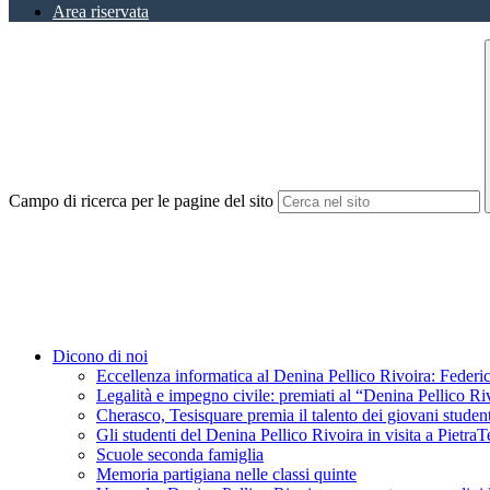
Area riservata
Campo di ricerca per le pagine del sito
Dicono di noi
Eccellenza informatica al Denina Pellico Rivoira: Federic
Legalità e impegno civile: premiati al “Denina Pellico Ri
Cherasco, Tesisquare premia il talento dei giovani student
Gli studenti del Denina Pellico Rivoira in visita a Pietr
Scuole seconda famiglia
Memoria partigiana nelle classi quinte