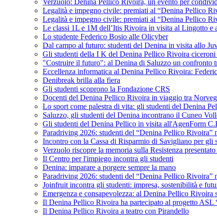
Verzuolo: Denina Pellico Rivoira, un evento per condivid
Legalità e impegno civile: premiati al “Denina Pellico Ri
Legalità e impegno civile: premiati al “Denina Pellico Ri
Le classi 1L e 1M dell’Itis Rivoira in visita al Lingotto 
Lo studente Federico Bosio alle Olicyber
Dal campo al futuro: studenti del Denina in visita allo J
Gli studenti della I K del Denina Pellico Rivoira ciceroni
"Costruire il futuro": al Denina di Saluzzo un confronto 
Eccellenza informatica al Denina Pellico Rivoira: Federic
Denibreak brilla alla fiera
Gli studenti scoprono la Fondazione CRS
Docenti del Denina Pellico Rivoira in viaggio tra Norveg
Lo sport come palestra di vita: gli studenti del Denina P
Saluzzo, gli studenti del Denina incontrano il Cuneo Vol
Gli studenti del Denina Pellico in visita all'AgenForm C.
Paradriving 2026: studenti del “Denina Pellico Rivoira” ne
Incontro con la Cassa di Risparmio di Savigliano per gli 
Verzuolo riscopre la memoria sulla Resistenza presentato 
Il Centro per l'impiego incontra gli studenti
Denina: imparare a porgere sempre la mano
Paradriving 2026: studenti del “Denina Pellico Rivoira” ne
Joinfruit incontra gli studenti: impresa, sostenibilità e fut
Emergenza e consapevolezza: al Denina Pellico Rivoira si 
Il Denina Pellico Rivoira ha partecipato al progetto AS
Il Denina Pellico Rivoira a teatro con Pirandello