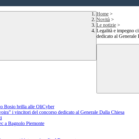
Home
>
Novità
>
Le notizie
>
Legalità e impegno civ
dedicato al Generale 
o Bosio brilla alle OliCyber
voira” i vincitori del concorso dedicato al Generale Dalla Chiesa
i
aTec a Bagnolo Piemonte