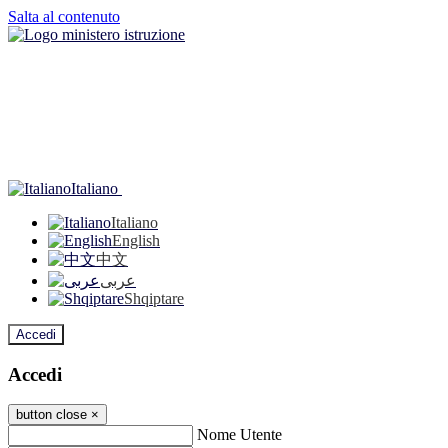
Salta al contenuto
Italiano
Italiano
English
中文
عربى
Shqiptare
Accedi
Accedi
button close
×
Nome Utente