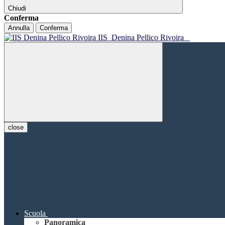
Chiudi
Conferma
Annulla
Conferma
IIS
Denina Pellico Rivoira
close
Scuola
Panoramica