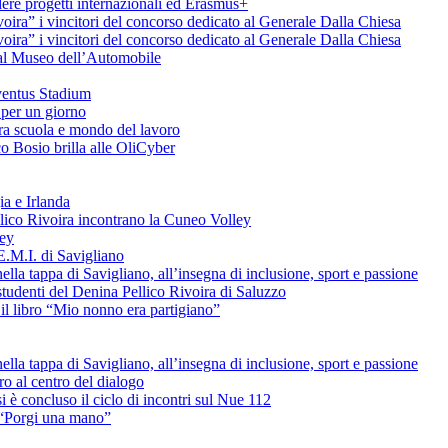
ere progetti internazionali ed Erasmus+
voira” i vincitori del concorso dedicato al Generale Dalla Chiesa
voira” i vincitori del concorso dedicato al Generale Dalla Chiesa
e al Museo dell’Automobile
uventus Stadium
 per un giorno
tra scuola e mondo del lavoro
o Bosio brilla alle OliCyber
ia e Irlanda
ellico Rivoira incontrano la Cuneo Volley
ley
E.M.I. di Savigliano
lla tappa di Savigliano, all’insegna di inclusione, sport e passione
studenti del Denina Pellico Rivoira di Saluzzo
il libro “Mio nonno era partigiano”
lla tappa di Savigliano, all’insegna di inclusione, sport e passione
uro al centro del dialogo
è concluso il ciclo di incontri sul Nue 112
L “Porgi una mano”